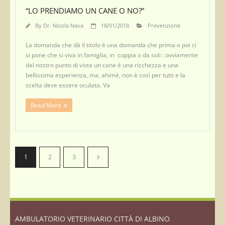
“LO PRENDIAMO UN CANE O NO?”
By
Dr. Nicola Nava
18/01/2018
Prevenzione
La domanda che dà il titolo è una domanda che prima o poi ci
si pone che si viva in famiglia, in coppia o da soli : ovviamente
dal nostro punto di vista un cane è una ricchezza e una
bellissima esperienza, ma, ahimè, non è così per tutti e la
scelta deve essere oculata. Va
Read More
1
2
3
AMBULATORIO VETERINARIO CITTÀ DI ALBINO