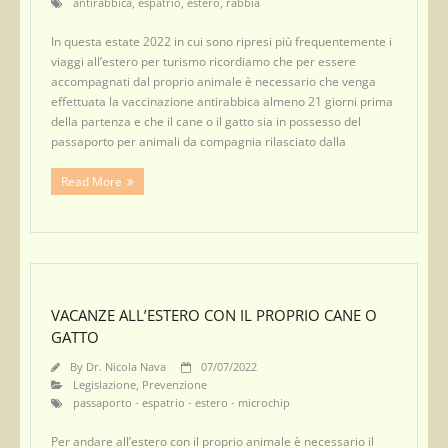
antirabbica
,
espatrio
,
estero
,
rabbia
In questa estate 2022 in cui sono ripresi più frequentemente i
viaggi all’estero per turismo ricordiamo che per essere
accompagnati dal proprio animale è necessario che venga
effettuata la vaccinazione antirabbica almeno 21 giorni prima
della partenza e che il cane o il gatto sia in possesso del
passaporto per animali da compagnia rilasciato dalla
Read More
VACANZE ALL’ESTERO CON IL PROPRIO CANE O
GATTO
By
Dr. Nicola Nava
07/07/2022
Legislazione
,
Prevenzione
passaporto - espatrio - estero - microchip
Per andare all’estero con il proprio animale è necessario il