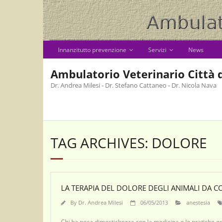
Skip
to
content
Innanzitutto prevenzione
Servizi
News
Ambulatorio Veterinario Città d
Dr. Andrea Milesi - Dr. Stefano Cattaneo - Dr. Nicola Nava
TAG ARCHIVES: DOLORE
LA TERAPIA DEL DOLORE DEGLI ANIMALI DA 
By
Dr. Andrea Milesi
06/05/2013
anestesia
Chi ha poca dimestichezza con la medicina o le pratiche os