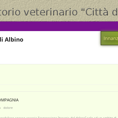
Innanz
i Albino
COMPAGNIA
dolore
pedaliere spesso associa l’espressione “terapia del dolore” solo ad un ambito di