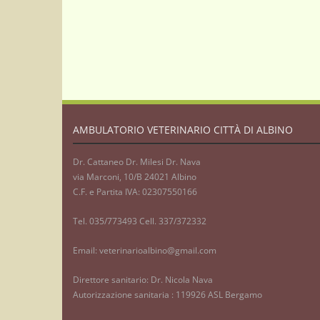
AMBULATORIO VETERINARIO CITTÀ DI ALBINO
Dr. Cattaneo Dr. Milesi Dr. Nava
via Marconi, 10/B 24021 Albino
C.F. e Partita IVA: 02307550166
Tel. 035/773493 Cell. 337/372332
Email: veterinarioalbino@gmail.com
Direttore sanitario: Dr. Nicola Nava
Autorizzazione sanitaria : 119926 ASL Bergamo