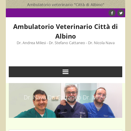
Skip
to
content
Ambulatorio Veterinario Città di
Albino
Dr. Andrea Milesi - Dr. Stefano Cattaneo - Dr. Nicola Nava
Dr. Nava Dr. Cattaneo Dr. Milesi