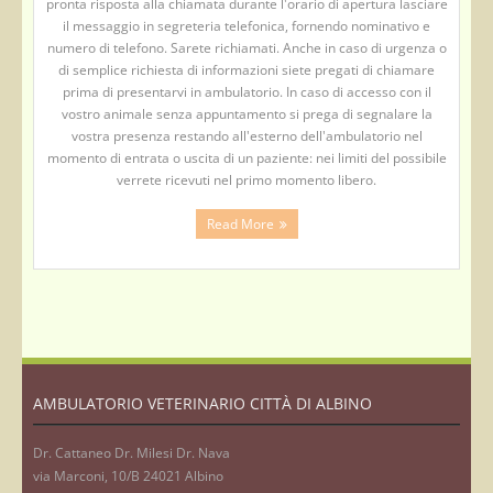
pronta risposta alla chiamata durante l'orario di apertura lasciare
il messaggio in segreteria telefonica, fornendo nominativo e
numero di telefono. Sarete richiamati. Anche in caso di urgenza o
di semplice richiesta di informazioni siete pregati di chiamare
prima di presentarvi in ambulatorio. In caso di accesso con il
vostro animale senza appuntamento si prega di segnalare la
vostra presenza restando all'esterno dell'ambulatorio nel
momento di entrata o uscita di un paziente: nei limiti del possibile
verrete ricevuti nel primo momento libero.
Read More
AMBULATORIO VETERINARIO CITTÀ DI ALBINO
Dr. Cattaneo Dr. Milesi Dr. Nava
via Marconi, 10/B 24021 Albino