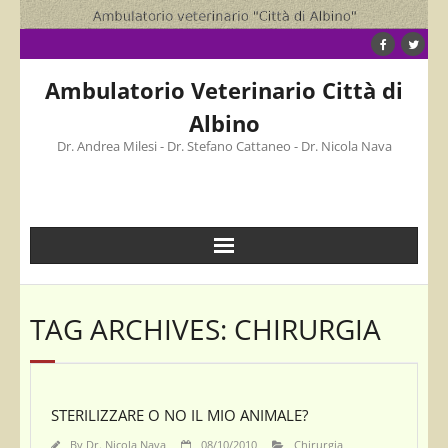
Skip
to
content
Ambulatorio Veterinario Città di
Albino
Dr. Andrea Milesi - Dr. Stefano Cattaneo - Dr. Nicola Nava
TAG ARCHIVES: CHIRURGIA
STERILIZZARE O NO IL MIO ANIMALE?
By
Dr. Nicola Nava
08/10/2010
Chirurgia