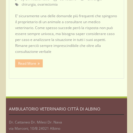
chirurgia
,
ovariectomia
E’ sicuramente una delle domande più frequenti che spingono
il proprietario di un animale a consultare un medico
veterinario. Come spesso succede però la risposta non può
essere sempre univoca, ma bisogna saper considerare caso
per caso e analizzare la situazione in tutti i suoi aspetti.
Rimane perciò sempre imprescindibile che oltre alla
consultazione verbale
Read More
AMBULATORIO VETERINARIO CITTÀ DI ALBINO
Dr. Cattaneo Dr. Milesi Dr. Nava
via Marconi, 10/B 24021 Albino