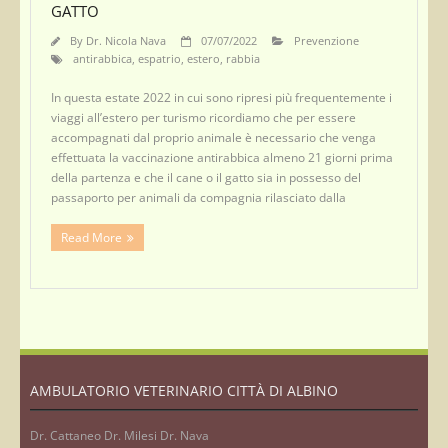
GATTO
By
Dr. Nicola Nava
07/07/2022
Prevenzione
antirabbica
,
espatrio
,
estero
,
rabbia
In questa estate 2022 in cui sono ripresi più frequentemente i
viaggi all’estero per turismo ricordiamo che per essere
accompagnati dal proprio animale è necessario che venga
effettuata la vaccinazione antirabbica almeno 21 giorni prima
della partenza e che il cane o il gatto sia in possesso del
passaporto per animali da compagnia rilasciato dalla
Read More
AMBULATORIO VETERINARIO CITTÀ DI ALBINO
Dr. Cattaneo Dr. Milesi Dr. Nava