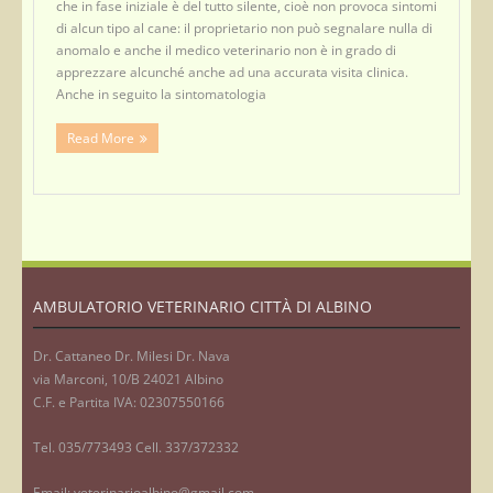
che in fase iniziale è del tutto silente, cioè non provoca sintomi
di alcun tipo al cane: il proprietario non può segnalare nulla di
anomalo e anche il medico veterinario non è in grado di
apprezzare alcunché anche ad una accurata visita clinica.
Anche in seguito la sintomatologia
Read More
AMBULATORIO VETERINARIO CITTÀ DI ALBINO
Dr. Cattaneo Dr. Milesi Dr. Nava
via Marconi, 10/B 24021 Albino
C.F. e Partita IVA: 02307550166
Tel. 035/773493 Cell. 337/372332
Email: veterinarioalbino@gmail.com