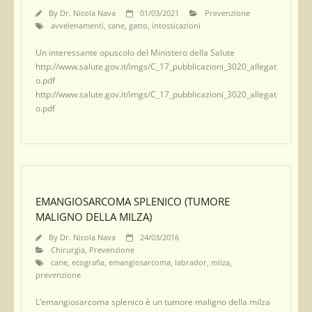
By
Dr. Nicola Nava
01/03/2021
Prevenzione
avvelenamenti
,
cane
,
gatto
,
intossicazioni
Un interessante opuscolo del Ministero della Salute
http://www.salute.gov.it/imgs/C_17_pubblicazioni_3020_allegat
o.pdf
http://www.salute.gov.it/imgs/C_17_pubblicazioni_3020_allegat
o.pdf
EMANGIOSARCOMA SPLENICO (TUMORE
MALIGNO DELLA MILZA)
By
Dr. Nicola Nava
24/03/2016
Chirurgia
,
Prevenzione
cane
,
ecografia
,
emangiosarcoma
,
labrador
,
milza
,
prevenzione
L’emangiosarcoma splenico è un tumore maligno della milza