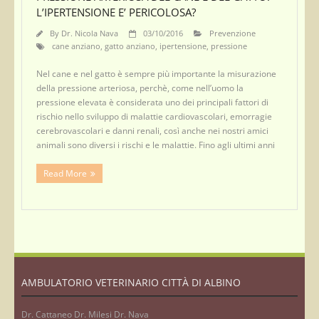
L’IPERTENSIONE E’ PERICOLOSA?
By
Dr. Nicola Nava
03/10/2016
Prevenzione
cane anziano
,
gatto anziano
,
ipertensione
,
pressione
Nel cane e nel gatto è sempre più importante la misurazione
della pressione arteriosa, perchè, come nell’uomo la
pressione elevata è considerata uno dei principali fattori di
rischio nello sviluppo di malattie cardiovascolari, emorragie
cerebrovascolari e danni renali, così anche nei nostri amici
animali sono diversi i rischi e le malattie. Fino agli ultimi anni
Read More
AMBULATORIO VETERINARIO CITTÀ DI ALBINO
Dr. Cattaneo Dr. Milesi Dr. Nava