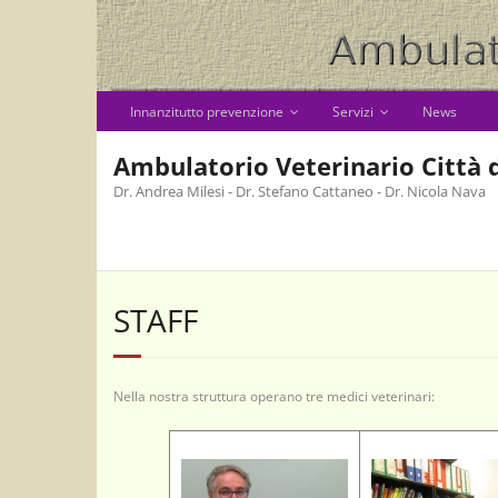
Skip
to
content
Innanzitutto prevenzione
Servizi
News
Ambulatorio Veterinario Città d
Dr. Andrea Milesi - Dr. Stefano Cattaneo - Dr. Nicola Nava
STAFF
Nella nostra struttura operano tre medici veterinari: