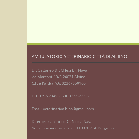
AMBULATORIO VETERINARIO CITTÀ DI ALBINO
Dr. Cattaneo Dr. Milesi Dr. Nava
via Marconi, 10/B 24021 Albino
C.F. e Partita IVA: 02307550166
Tel. 035/773493 Cell. 337/372332
Email: veterinarioalbino@gmail.com
Direttore sanitario: Dr. Nicola Nava
Autorizzazione sanitaria : 119926 ASL Bergamo