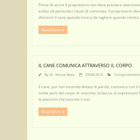
Prima di uscire Il proprietario non deve prestare attenzione
enfasi né particolari rituali di commiato. Il proprietario dev
distrarre il cane quando esce e da togliere quando rientr
Read More
IL CANE COMUNICA ATTRAVERSO IL CORPO
By
Dr. Nicola Nava
29/06/2013
Comportament
Il cane, pur non essendo dotato di parola, comunica con il 
molte parti del corpo: le orecchie, la bocca, le espressioni f
le posizioni che assume il suo
Read More