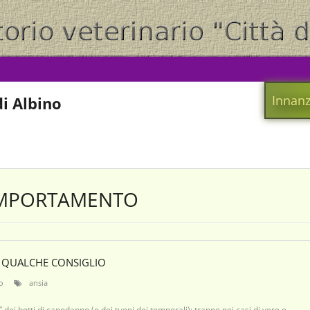
Innanz
i Albino
OMPORTAMENTO
? QUALCHE CONSIGLIO
o
ansia
 dei botti di capodanno (o dei tuoni dei temporali): tranne nei casi di vere e