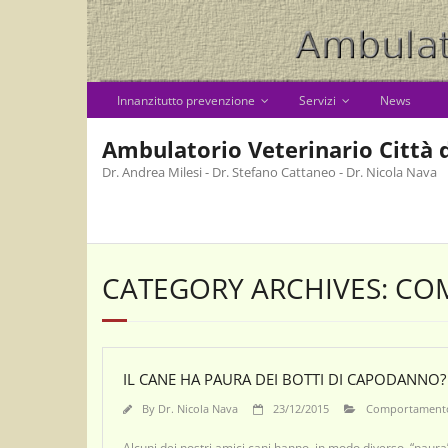
Skip
to
content
Innanzitutto prevenzione
Servizi
News
Ambulatorio Veterinario Città d
Dr. Andrea Milesi - Dr. Stefano Cattaneo - Dr. Nicola Nava
CATEGORY ARCHIVES: C
IL CANE HA PAURA DEI BOTTI DI CAPODANNO
By
Dr. Nicola Nava
23/12/2015
Comportament
Alcuni dei nostri amici cani hanno, in modo diverso, “paura”