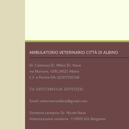
AMBULATORIO VETERINARIO CITTÀ DI ALBINO
Dr. Cattaneo Dr. Milesi Dr. Nava
via Marconi, 10/B 24021 Albino
C.F. e Partita IVA: 02307550166
Tel. 035/773493 Cell. 337/372332
Email: veterinarioalbino@gmail.com
Direttore sanitario: Dr. Nicola Nava
Autorizzazione sanitaria : 119926 ASL Bergamo