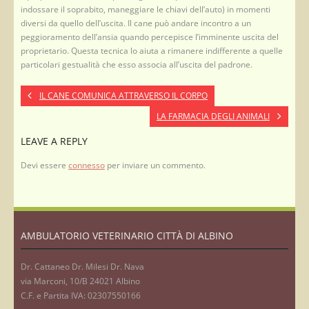
indossare il soprabito, maneggiare le chiavi dell’auto) in momenti
diversi da quello dell’uscita. Il cane può andare incontro a un
peggioramento dell’ansia quando percepisce l’imminente uscita del
proprietario. Questa tecnica lo aiuta a rimanere indifferente a quelle
particolari gestualità che esso associa all’uscita del padrone.
IL CANE COMUNICA ATTRAVERSO IL CORPO
LA FARMACIA DEGLI ANIMALI
LEAVE A REPLY
Devi essere
connesso
per inviare un commento.
AMBULATORIO VETERINARIO CITTÀ DI ALBINO
Dr. Cattaneo Dr. Milesi Dr. Nava
via Marconi, 10/B 24021 Albino
C.F. e Partita IVA: 02307550166