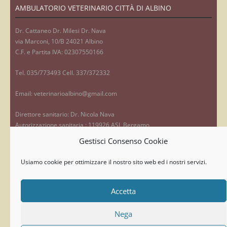
AMBULATORIO VETERINARIO CITTÀ DI ALBINO
Dr. Cattaneo Dr. Milesi Dr. Nava
via Marconi, 10/B 24021 Albino
C.F. e Partita IVA: 02307550166
Tel. 035/773493 Cell. 337/372332
Email: veterinarioalbino@gmail.com
Direttore sanitario: Dr. Nicola Nava
Autorizzazione sanitaria : 119926 ASL Bergamo
Gestisci Consenso Cookie
Privacy
Usiamo cookie per ottimizzare il nostro sito web ed i nostri servizi.
RICERCA NEL SITO
Accetta
Nega