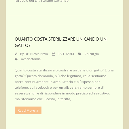
l’articolo del Dr. Stefano Cattaneo.
QUANTO COSTA STERILIZZARE UN CANE O UN
GATTO?
By
Dr. Nicola Nava
18/11/2014
Chirurgia
ovariectomia
Quanto costa sterilizzare o castrare un cane o un gatto? E una
gatta? Questa domanda, più che legittima, ce la sentiamo
porre continuamente in ambulatorio e più spesso per
telefono, su facebook o per email: cerchiamo sempre di
essere gentili e di rispondere in modo preciso ed esaustivo,
ma riteniamo che il costo, la tariffa,
Read More