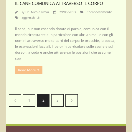
IL CANE COMUNICA ATTRAVERSO IL CORPO
By
Dr. Nicola Nava
29/06/2013
Comportamento
aggressività
Il cane, pur non essendo dotato di parola, comunica con il
mondo circostante e in particolare con altri animali e con gli
uomini attraverso molte parti del corpo: le orecchie, la bocca,
le espressioni facciali, il pelo (in particolare sulle spalle e sul
dorso), la coda e anche attraverso le posizioni che assume il
suo
Read More
1
2
3