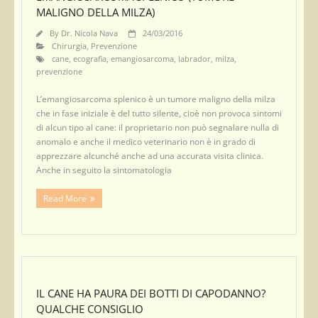
MALIGNO DELLA MILZA)
By
Dr. Nicola Nava
24/03/2016
Chirurgia
,
Prevenzione
cane
,
ecografia
,
emangiosarcoma
,
labrador
,
milza
,
prevenzione
L’emangiosarcoma splenico è un tumore maligno della milza
che in fase iniziale è del tutto silente, cioè non provoca sintomi
di alcun tipo al cane: il proprietario non può segnalare nulla di
anomalo e anche il medico veterinario non è in grado di
apprezzare alcunché anche ad una accurata visita clinica.
Anche in seguito la sintomatologia
Read More
IL CANE HA PAURA DEI BOTTI DI CAPODANNO?
QUALCHE CONSIGLIO