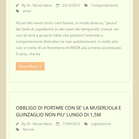
By
Dr. Nicola Nava
23/12/2015
Comportamento
ansia
Alcuni dei nostri amici cani hanno, in modo diverso, “paura”
dei botti di capodanno (o dei tuoni dei temporali): tranne nei
casi di vere e proprie fobie che portano l’animale a
comportamenti distruttivi se non autolesionisti, in molti altri
casi si tratta di un fenomeno di ANSIA più o meno accentuato.
Il cane, che ha
Read More
OBBLIGO DI PORTARE CON SE’ LA MUSERUOLA E
GUINZAGLIO NON PIU’ LUNGO DI 1,5M
By
Dr. Nicola Nava
17/09/2015
Legislazione
Norme