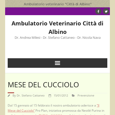
Skip
to
content
Ambulatorio Veterinario Città di
Albino
Dr. Andrea Milesi - Dr. Stefano Cattaneo - Dr. Nicola Nava
MESE DEL CUCCIOLO
By
Dr. Stefano Cattaneo
15/01/2012
Prevenzione
Dal 15 gennaio al 15 febbraio il nostro ambulatorio aderisce a
“Il
Mese del Cucciolo”
Pro Plan, iniziativa promossa da Nestlé Purina in