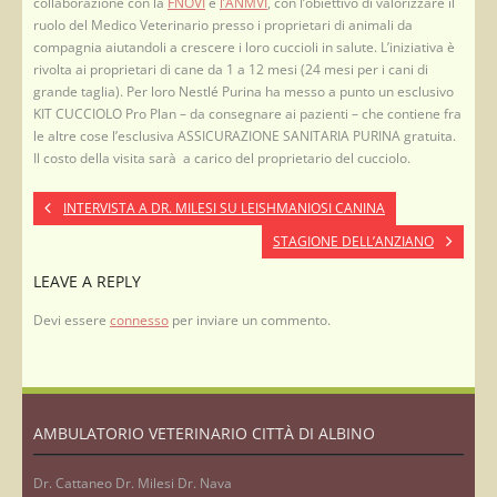
collaborazione con la
FNOVI
e
l’ANMVI
, con l’obiettivo di valorizzare il
ruolo del Medico Veterinario presso i proprietari di animali da
compagnia aiutandoli a crescere i loro cuccioli in salute. L’iniziativa è
rivolta ai proprietari di cane da 1 a 12 mesi (24 mesi per i cani di
grande taglia). Per loro Nestlé Purina ha messo a punto un esclusivo
KIT CUCCIOLO Pro Plan – da consegnare ai pazienti – che contiene fra
le altre cose l’esclusiva ASSICURAZIONE SANITARIA PURINA gratuita.
Il costo della visita sarà a carico del proprietario del cucciolo.
INTERVISTA A DR. MILESI SU LEISHMANIOSI CANINA
STAGIONE DELL’ANZIANO
LEAVE A REPLY
Devi essere
connesso
per inviare un commento.
AMBULATORIO VETERINARIO CITTÀ DI ALBINO
Dr. Cattaneo Dr. Milesi Dr. Nava