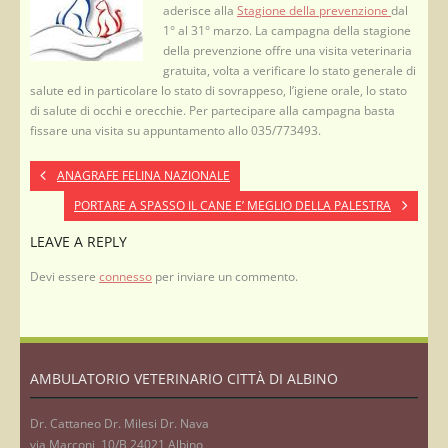
aderisce alla
Stagione della prevenzione
dal
1° al 31° marzo. La campagna della stagione
della prevenzione offre una visita veterinaria
gratuita, volta a verificare lo stato generale di
salute ed in particolare lo stato di sovrappeso, l’igiene orale, lo stato
di salute di occhi e orecchie. Per partecipare alla campagna basta
fissare una visita su appuntamento allo 035/773493.
ANAGRAFE FELINA NAZIONALE
PORTARE A SPASSO IL CANE E’ MEGLIO DELLA PALESTRA
LEAVE A REPLY
Devi essere
connesso
per inviare un commento.
AMBULATORIO VETERINARIO CITTÀ DI ALBINO
Dr. Cattaneo Dr. Milesi Dr. Nava
via Marconi, 10/B 24021 Albino