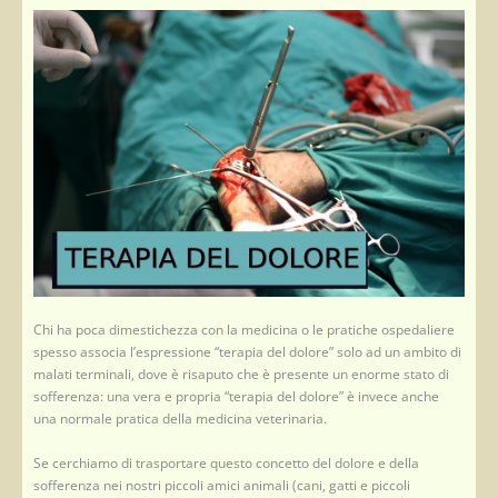
Chi ha poca dimestichezza con la medicina o le pratiche ospedaliere
spesso associa l’espressione “terapia del dolore” solo ad un ambito di
malati terminali, dove è risaputo che è presente un enorme stato di
sofferenza: una vera e propria “terapia del dolore” è invece anche
una normale pratica della medicina veterinaria.
Se cerchiamo di trasportare questo concetto del dolore e della
sofferenza nei nostri piccoli amici animali (cani, gatti e piccoli