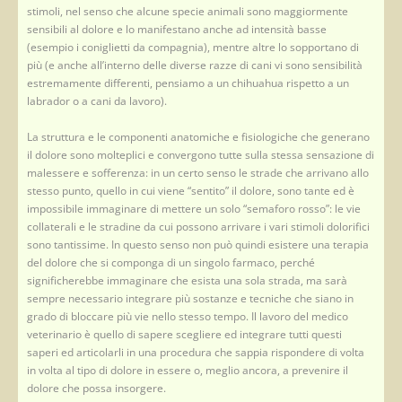
stimoli, nel senso che alcune specie animali sono maggiormente
sensibili al dolore e lo manifestano anche ad intensità basse
(esempio i coniglietti da compagnia), mentre altre lo sopportano di
più (e anche all’interno delle diverse razze di cani vi sono sensibilità
estremamente differenti, pensiamo a un chihuahua rispetto a un
labrador o a cani da lavoro).
La struttura e le componenti anatomiche e fisiologiche che generano
il dolore sono molteplici e convergono tutte sulla stessa sensazione di
malessere e sofferenza: in un certo senso le strade che arrivano allo
stesso punto, quello in cui viene “sentito” il dolore, sono tante ed è
impossibile immaginare di mettere un solo “semaforo rosso”: le vie
collaterali e le stradine da cui possono arrivare i vari stimoli dolorifici
sono tantissime. In questo senso non può quindi esistere una terapia
del dolore che si componga di un singolo farmaco, perché
significherebbe immaginare che esista una sola strada, ma sarà
sempre necessario integrare più sostanze e tecniche che siano in
grado di bloccare più vie nello stesso tempo. Il lavoro del medico
veterinario è quello di sapere scegliere ed integrare tutti questi
saperi ed articolarli in una procedura che sappia rispondere di volta
in volta al tipo di dolore in essere o, meglio ancora, a prevenire il
dolore che possa insorgere.