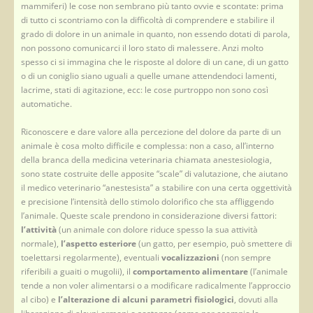
mammiferi) le cose non sembrano più tanto ovvie e scontate: prima
di tutto ci scontriamo con la difficoltà di comprendere e stabilire il
grado di dolore in un animale in quanto, non essendo dotati di parola,
non possono comunicarci il loro stato di malessere. Anzi molto
spesso ci si immagina che le risposte al dolore di un cane, di un gatto
o di un coniglio siano uguali a quelle umane attendendoci lamenti,
lacrime, stati di agitazione, ecc: le cose purtroppo non sono così
automatiche.
Riconoscere e dare valore alla percezione del dolore da parte di un
animale è cosa molto difficile e complessa: non a caso, all’interno
della branca della medicina veterinaria chiamata anestesiologia,
sono state costruite delle apposite “scale” di valutazione, che aiutano
il medico veterinario “anestesista” a stabilire con una certa oggettività
e precisione l’intensità dello stimolo dolorifico che sta affliggendo
l’animale. Queste scale prendono in considerazione diversi fattori:
l’attività
(un animale con dolore riduce spesso la sua attività
normale),
l’aspetto esteriore
(un gatto, per esempio, può smettere di
toelettarsi regolarmente), eventuali
vocalizzazioni
(non sempre
riferibili a guaiti o mugolii), il
comportamento alimentare
(l’animale
tende a non voler alimentarsi o a modificare radicalmente l’approccio
al cibo) e
l’alterazione di alcuni parametri fisiologici
, dovuti alla