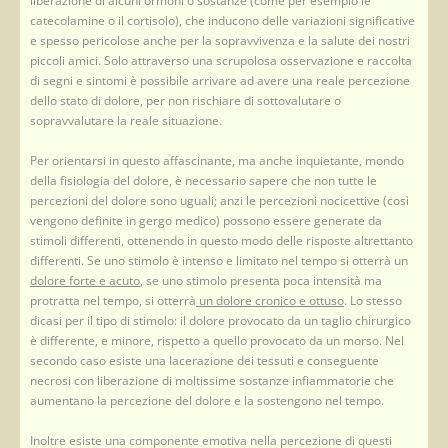
liberazione di alcuni ormoni o sostanze (come per esempio le
catecolamine o il cortisolo), che inducono delle variazioni significative
e spesso pericolose anche per la sopravvivenza e la salute dei nostri
piccoli amici. Solo attraverso una scrupolosa osservazione e raccolta
di segni e sintomi è possibile arrivare ad avere una reale percezione
dello stato di dolore, per non rischiare di sottovalutare o
sopravvalutare la reale situazione.
Per orientarsi in questo affascinante, ma anche inquietante, mondo
della fisiologia del dolore, è necessario sapere che non tutte le
percezioni del dolore sono uguali; anzi le percezioni nocicettive (così
vengono definite in gergo medico) possono essere generate da
stimoli differenti, ottenendo in questo modo delle risposte altrettanto
differenti. Se uno stimolo è intenso e limitato nel tempo si otterrà un
dolore forte e acuto
, se uno stimolo presenta poca intensità ma
protratta nel tempo, si otterrà
un dolore cronico e ottuso
. Lo stesso
dicasi per il tipo di stimolo: il dolore provocato da un taglio chirurgico
è differente, e minore, rispetto a quello provocato da un morso. Nel
secondo caso esiste una lacerazione dei tessuti e conseguente
necrosi con liberazione di moltissime sostanze infiammatorie che
aumentano la percezione del dolore e la sostengono nel tempo.
Inoltre esiste una componente emotiva nella percezione di questi