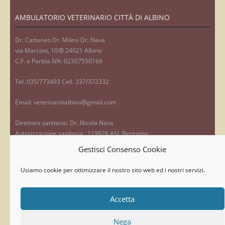
AMBULATORIO VETERINARIO CITTÀ DI ALBINO
Dr. Cattaneo Dr. Milesi Dr. Nava
via Marconi, 10/B 24021 Albino
C.F. e Partita IVA: 02307550166
Tel. 035/773493 Cell. 337/372332
Email: veterinarioalbino@gmail.com
Direttore sanitario: Dr. Nicola Nava
Autorizzazione sanitaria : 119926 ASL Bergamo
Gestisci Consenso Cookie
Privacy
Usiamo cookie per ottimizzare il nostro sito web ed i nostri servizi.
RICERCA NEL SITO
Accetta
Nega