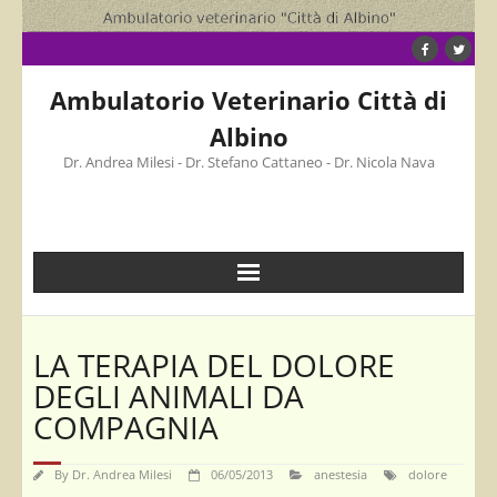
Skip
to
content
Ambulatorio Veterinario Città di
Albino
Dr. Andrea Milesi - Dr. Stefano Cattaneo - Dr. Nicola Nava
LA TERAPIA DEL DOLORE
DEGLI ANIMALI DA
COMPAGNIA
By
Dr. Andrea Milesi
06/05/2013
anestesia
dolore