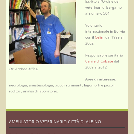
Iscritto all’Ordine dei
veterinari di Bergamo
al numero 504
Volontario
internazionale in Bolivia
con il
Celim
dal 1999 al
2002
Responsabile sanitario
Canile di Colzate
dal
2009 al 2012
Dr. Andrea Milesi
Aree di interesse:
neurologia, anestesiologia, piccoli ruminanti, lagomorfi e piccoli
roditori, analisi di laboratorio.
AMBULATORIO VETERINARIO CITTÀ DI ALBINO