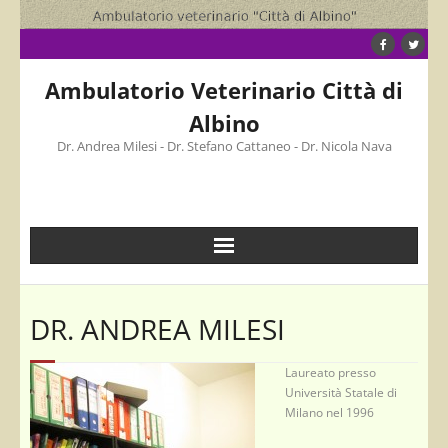
Skip
to
content
Ambulatorio Veterinario Città di
Albino
Dr. Andrea Milesi - Dr. Stefano Cattaneo - Dr. Nicola Nava
DR. ANDREA MILESI
Laureato presso
Università Statale di
Milano nel 1996