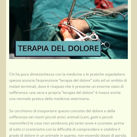
Chi ha poca dimestichezza con la medicina o le pratiche ospedaliere
spesso associa l’espressione “terapia del dolore” solo ad un ambito di
malati terminali, dove è risaputo che è presente un enorme stato di
sofferenza: una vera e propria “terapia del dolore” è invece anche
una normale pratica della medicina veterinaria.
Se cerchiamo di trasportare questo concetto del dolore e della
sofferenza nei nostri piccoli amici animali (cani, gatti e piccoli
mammiferi) le cose non sembrano più tanto ovvie e scontate: prima
di tutto ci scontriamo con la difficoltà di comprendere e stabilire il
grado di dolore in un animale in quanto, non essendo dotati di parola,