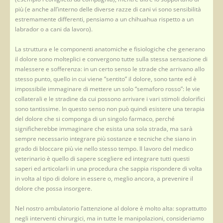
più (e anche all’interno delle diverse razze di cani vi sono sensibilità
estremamente differenti, pensiamo a un chihuahua rispetto a un
labrador o a cani da lavoro).
La struttura e le componenti anatomiche e fisiologiche che generano
il dolore sono molteplici e convergono tutte sulla stessa sensazione di
malessere e sofferenza: in un certo senso le strade che arrivano allo
stesso punto, quello in cui viene “sentito” il dolore, sono tante ed è
impossibile immaginare di mettere un solo “semaforo rosso”: le vie
collaterali e le stradine da cui possono arrivare i vari stimoli dolorifici
sono tantissime. In questo senso non può quindi esistere una terapia
del dolore che si componga di un singolo farmaco, perché
significherebbe immaginare che esista una sola strada, ma sarà
sempre necessario integrare più sostanze e tecniche che siano in
grado di bloccare più vie nello stesso tempo. Il lavoro del medico
veterinario è quello di sapere scegliere ed integrare tutti questi
saperi ed articolarli in una procedura che sappia rispondere di volta
in volta al tipo di dolore in essere o, meglio ancora, a prevenire il
dolore che possa insorgere.
Nel nostro ambulatorio l’attenzione al dolore è molto alta: soprattutto
negli interventi chirurgici, ma in tutte le manipolazioni, consideriamo