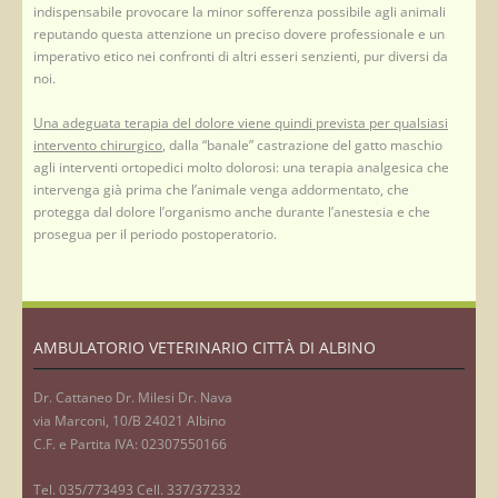
indispensabile provocare la minor sofferenza possibile agli animali
reputando questa attenzione un preciso dovere professionale e un
imperativo etico nei confronti di altri esseri senzienti, pur diversi da
noi.
Una adeguata terapia del dolore viene quindi prevista per qualsiasi
intervento chirurgico
, dalla “banale” castrazione del gatto maschio
agli interventi ortopedici molto dolorosi: una terapia analgesica che
intervenga già prima che l’animale venga addormentato, che
protegga dal dolore l’organismo anche durante l’anestesia e che
prosegua per il periodo postoperatorio.
AMBULATORIO VETERINARIO CITTÀ DI ALBINO
Dr. Cattaneo Dr. Milesi Dr. Nava
via Marconi, 10/B 24021 Albino
C.F. e Partita IVA: 02307550166
Tel. 035/773493 Cell. 337/372332