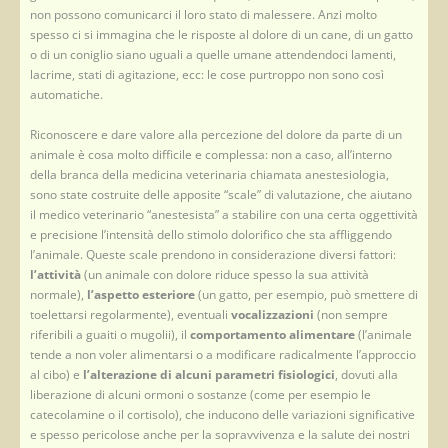
non possono comunicarci il loro stato di malessere. Anzi molto
spesso ci si immagina che le risposte al dolore di un cane, di un gatto
o di un coniglio siano uguali a quelle umane attendendoci lamenti,
lacrime, stati di agitazione, ecc: le cose purtroppo non sono così
automatiche.
Riconoscere e dare valore alla percezione del dolore da parte di un
animale è cosa molto difficile e complessa: non a caso, all’interno
della branca della medicina veterinaria chiamata anestesiologia,
sono state costruite delle apposite “scale” di valutazione, che aiutano
il medico veterinario “anestesista” a stabilire con una certa oggettività
e precisione l’intensità dello stimolo dolorifico che sta affliggendo
l’animale. Queste scale prendono in considerazione diversi fattori:
l’attività
(un animale con dolore riduce spesso la sua attività
normale),
l’aspetto esteriore
(un gatto, per esempio, può smettere di
toelettarsi regolarmente), eventuali
vocalizzazioni
(non sempre
riferibili a guaiti o mugolii), il
comportamento alimentare
(l’animale
tende a non voler alimentarsi o a modificare radicalmente l’approccio
al cibo) e
l’alterazione di alcuni parametri fisiologici
, dovuti alla
liberazione di alcuni ormoni o sostanze (come per esempio le
catecolamine o il cortisolo), che inducono delle variazioni significative
e spesso pericolose anche per la sopravvivenza e la salute dei nostri