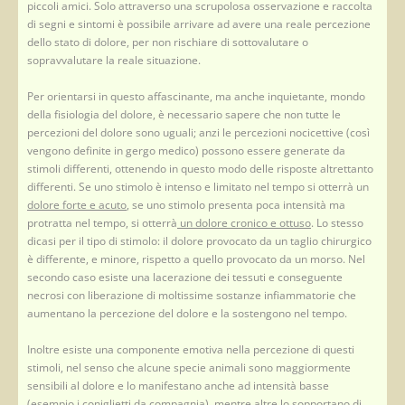
piccoli amici. Solo attraverso una scrupolosa osservazione e raccolta
di segni e sintomi è possibile arrivare ad avere una reale percezione
dello stato di dolore, per non rischiare di sottovalutare o
sopravvalutare la reale situazione.
Per orientarsi in questo affascinante, ma anche inquietante, mondo
della fisiologia del dolore, è necessario sapere che non tutte le
percezioni del dolore sono uguali; anzi le percezioni nocicettive (così
vengono definite in gergo medico) possono essere generate da
stimoli differenti, ottenendo in questo modo delle risposte altrettanto
differenti. Se uno stimolo è intenso e limitato nel tempo si otterrà un
dolore forte e acuto
, se uno stimolo presenta poca intensità ma
protratta nel tempo, si otterrà
un dolore cronico e ottuso
. Lo stesso
dicasi per il tipo di stimolo: il dolore provocato da un taglio chirurgico
è differente, e minore, rispetto a quello provocato da un morso. Nel
secondo caso esiste una lacerazione dei tessuti e conseguente
necrosi con liberazione di moltissime sostanze infiammatorie che
aumentano la percezione del dolore e la sostengono nel tempo.
Inoltre esiste una componente emotiva nella percezione di questi
stimoli, nel senso che alcune specie animali sono maggiormente
sensibili al dolore e lo manifestano anche ad intensità basse
(esempio i coniglietti da compagnia), mentre altre lo sopportano di