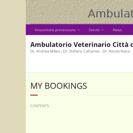
Skip
to
content
Innanzitutto prevenzione
Servizi
News
Ambulatorio Veterinario Città d
Dr. Andrea Milesi - Dr. Stefano Cattaneo - Dr. Nicola Nava
MY BOOKINGS
CONTENTS