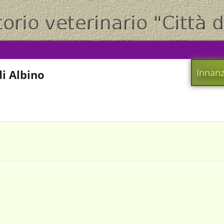
Innanz
i Albino