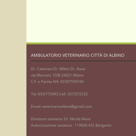
AMBULATORIO VETERINARIO CITTÀ DI ALBINO
Dr. Cattaneo Dr. Milesi Dr. Nava
via Marconi, 10/B 24021 Albino
C.F. e Partita IVA: 02307550166
Tel. 035/773493 Cell. 337/372332
Email: veterinarioalbino@gmail.com
Direttore sanitario: Dr. Nicola Nava
Autorizzazione sanitaria : 119926 ASL Bergamo